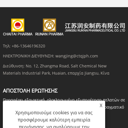
Τηλ:
+86-13646196320
ΗΛΕΚΤΡΟΝΙΚΗ ΔΙΕΥΘΥΝΣΗ:
wangjing@ctqjph.com
Διεύθυνση:
No. 12, Zhangma Road, Salt Chemical New
Materials Industrial Park, Huaian, επαρχία Jiangsu, Κίνα
ΑΠΟΣΤΟΛΉ ΕΡΏΤΗΣΗΣ
Προσφέρει εξαιρετική, ολοκληρωμένη εξυπηρέτηση πελατών σε
X
κάθε βήμα. Πριν παραγγείλετε, κάντε ερωτήσεις σε πραγματικό
Χρησιμοποιούμε cookies για να σας
χρόνο μέσω...
προσφέρουμε καλύτερη εμπειρία
ΕΡΕΥΝΑ ΤΩΡΑ
περιήγησης, να αναλύσουμε την