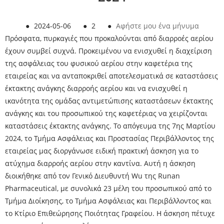
●
2024-05-06
●
2
●
Αφήστε μου ένα μήνυμα
Πρόσφατα, πυρκαγιές που προκαλούνται από διαρροές αερίου
έχουν συμβεί συχνά. Προκειμένου να ενισχυθεί η διαχείριση
της ασφάλειας του φυσικού αερίου στην καφετέρια της
εταιρείας και να ανταποκριθεί αποτελεσματικά σε καταστάσεις
έκτακτης ανάγκης διαρροής αερίου και να ενισχυθεί η
ικανότητα της ομάδας αντιμετώπισης καταστάσεων έκτακτης
ανάγκης και του προσωπικού της καφετέριας να χειρίζονται
καταστάσεις έκτακτης ανάγκης. Το απόγευμα της 7ης Μαρτίου
2024, το Τμήμα Ασφάλειας και Προστασίας Περιβάλλοντος της
εταιρείας μας διοργάνωσε ειδική πρακτική άσκηση για το
ατύχημα διαρροής αερίου στην καντίνα. Αυτή η άσκηση
διοικήθηκε από τον Γενικό Διευθυντή Wu της Runan
Pharmaceutical, με συνολικά 23 μέλη του προσωπικού από το
Τμήμα Διοίκησης, το Τμήμα Ασφάλειας και Περιβάλλοντος και
το Κτίριο Επιθεώρησης Ποιότητας Γραφείου. Η άσκηση πέτυχε