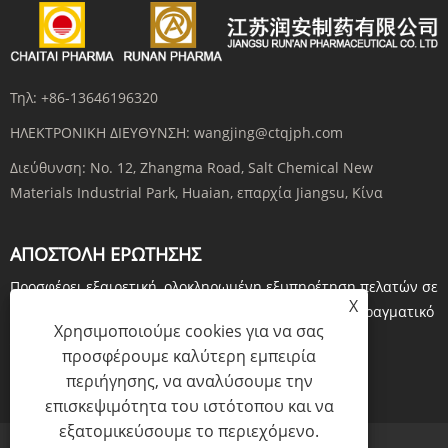
προϊόντος που διασφαλίζει την ποιότητα και την αξιοπιστία του για τις
παγκόσμιες φαρμακευτικές αγορές.
Τηλ:
+86-13646196320
ΗΛΕΚΤΡΟΝΙΚΗ ΔΙΕΥΘΥΝΣΗ:
wangjing@ctqjph.com
Διεύθυνση:
No. 12, Zhangma Road, Salt Chemical New
Materials Industrial Park, Huaian, επαρχία Jiangsu, Κίνα
ΑΠΟΣΤΟΛΉ ΕΡΏΤΗΣΗΣ
Προσφέρει εξαιρετική, ολοκληρωμένη εξυπηρέτηση πελατών σε
X
κάθε βήμα. Πριν παραγγείλετε, κάντε ερωτήσεις σε πραγματικό
Χρησιμοποιούμε cookies για να σας
χρόνο μέσω...
προσφέρουμε καλύτερη εμπειρία
περιήγησης, να αναλύσουμε την
ΕΡΕΥΝΑ ΤΩΡΑ
επισκεψιμότητα του ιστότοπου και να
εξατομικεύσουμε το περιεχόμενο.