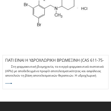
ΓΙΑΤΊ ΕΊΝΑΙ Η ΥΔΡΟΧΛΩΡΙΚΉ ΒΡΩΜΕΞΊΝΗ (CAS 611-75-
6) ΈΝΑ ΒΑΣΙΚΌ API ΣΤΙΣ ΑΝΑΠΝΕΥΣΤΙΚΈΣ ΚΑΙ
Στη φαρμακευτική βιομηχανία, τα ενεργά φαρμακευτικά συστατικά
ΑΠΟΧΡΕΜΠΤΙΚΈΣ ΘΕΡΑΠΕΊΕΣ;
(APIs) με αποδεδειγμένα προφίλ αποτελεσματικότητας και ασφάλειας
αποτελούν τη βάση αποτελεσματικών θεραπειών. Η υδροχλωρική
βρωμεξίνη (CAS 611-75-6) είναι ένα ευρέως αναγνωρισμένο
αποχρεμπτικό που χρησιμοποιείται στη διαχείριση οξέων και χρόνιων
αναπνευστικών παθήσεων. Ως θυγατρική της Jiangsu Zhengda Qingjiang
Pharmaceutical Co., Ltd., η Run'an Pharmaceutical κατασκευάζει αυτό το
API σε μια υπερσύγχρονη εγκατάσταση που συμμορφώνεται με τα
διεθνή πρότυπα GMP. Αυτό το άρθρο παρέχει μια επισκόπηση των
προδιαγραφών, των εφαρμογών και της κατασκευαστικής αριστείας του