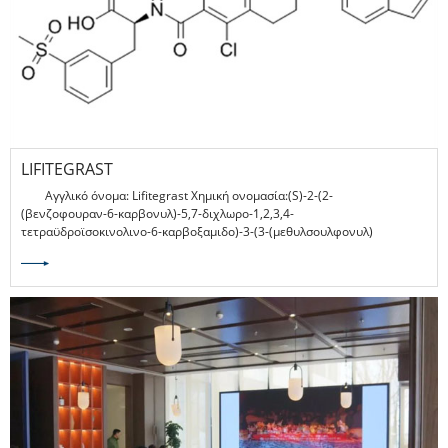
LIFITEGRAST
Αγγλικό όνομα: Lifitegrast Χημική ονομασία:​(S)-2-(2-
(βενζοφουραν-6-καρβονυλ)-5,7-διχλωρο-1,2,3,4-
τετραϋδροϊσοκινολινο-6-καρβοξαμιδο)-3-(3-(μεθυλσουλφονυλ)
φαινυλ)προπανοϊκό οξύ CAS: 1025967-78-5 Πρωτότυπη εταιρεία
έρευνας: Shire Pharmaceutical Company, UK Εμπορική επωνυμία: Xiidra
Ταξινόμηση εγγραφής: Πρώτες ύλες για 3 κατηγορίες, οφθαλμικές
σταγόνες για 3 κατηγορίες. Προδιαγραφές δοσολογίας: 50mg / mL(5%),
0,2ml/, 5 ανά σακούλα, 60 ανά κουτί. Ένδειξη: Το Xiidra (οφθαλμικό
διάλυμα lifitegrast) 5% είναι ένας ανταγωνιστής αντιγόνου-1 (LFA-1) που
σχετίζεται με τη λειτουργία των λεμφοκυττάρων για τη θεραπεία
σημείων και συμπτωμάτων ξηροφθαλμίας (DED