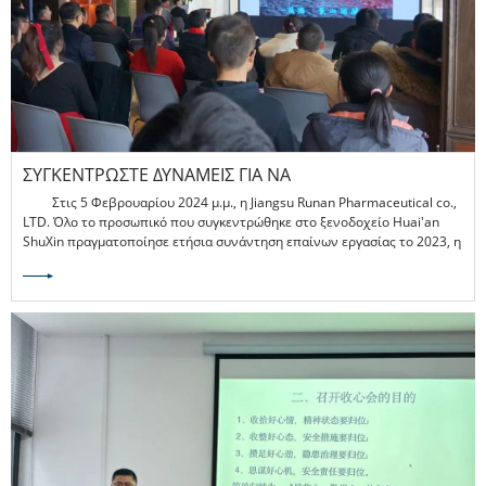
ΣΥΓΚΕΝΤΡΏΣΤΕ ΔΥΝΆΜΕΙΣ ΓΙΑ ΝΑ
ΠΡΟΧΩΡΉΣΟΥΜΕ|JIANGSU RUNAN PHARMACEUTICAL
​ Στις 5 Φεβρουαρίου 2024 μ.μ., η Jiangsu Runan Pharmaceutical co.,
CO.,LTD ΕΤΉΣΙΑ ΣΥΝΆΝΤΗΣΗ & ΣΥΝΆΝΤΗΣΗ ΕΠΑΊΝΩΝ
LTD. Όλο το προσωπικό που συγκεντρώθηκε στο ξενοδοχείο Huai'an
ShuXin πραγματοποίησε ετήσια συνάντηση επαίνων εργασίας το 2023, η
ετήσια τελετή χωρίζεται σε ετήσιο παγκόσμιο συνοπτικό έπαινο