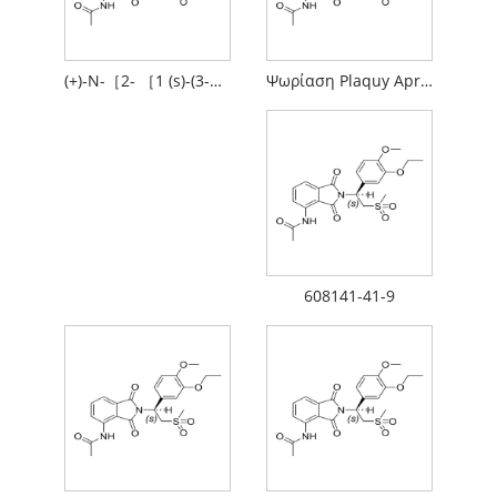
(+)-Ν-［2- ［1 (s)-(3-αιθοξυ-4-μεθοξυφαινυλ) -2- (μεθυλοσουλφονυλ) αιθυλο-1,3-διοξο-2,3-διϋδρο-1Η-ισοϊντόλης-4-υλο］ ακεταμίδιο
Ψωρίαση Plaquy Aprmilast
608141-41-9