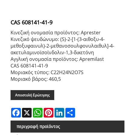
CAS 608141-41-9
Κινεζική ονομασία προϊόντος: Aprester
Κινεζικό ψευδώνυμο: (S)-2-[1-(3-αιθοξυ-4-
μεθοξυφαινυλ)-2-μεθανοσουλφονυλαιθυλ]-4-
ακετυλαμινοϊσοϊνδολιν-1,3-δικετόνη
Αγγλική ονομασία προϊόντος: Apremilast
CAS 608141-41-9
Μοριακός τύπος: C22H24N2O7S
Μοριακό βάρος: 460,5
Αποστολή Ερώτησης
Facebook
X
WhatsApp
Pinterest
LinkedIn
Share
περιγραφή προϊόντος