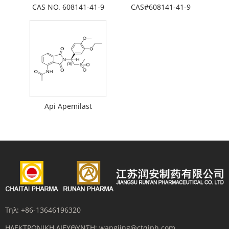
CAS NO. 608141-41-9
CAS#608141-41-9
Api Apemilast
Τηλ:
+86-13646196320
ΗΛΕΚΤΡΟΝΙΚΗ ΔΙΕΥΘΥΝΣΗ:
wangjing@ctqjph.com