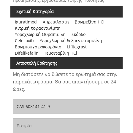
Προμηθευτής, Εργοστάσιο, Υψηλής Ποιότητας
Σχετική Κατηγορία
Iguratimod
Απρεμιλάστη
βρωμεξίνη HCl
Κιτρική τοφασιτινίμπη
Υδροχλωρική Ουραπιδίλη
Σκόρδο
Celecoxib
Υδροχλωρική δεξμεντετομιδίνη
Βρωμιούχο ροκουρόνιο
Lifitegrast
Difelikefalin
Γεμσιταβίνη HCl
Αποστολή Ερώτησης
Μη διστάσετε να δώσετε το ερώτημά σας στην
παρακάτω φόρμα. Θα σας απαντήσουμε σε 24
ώρες.