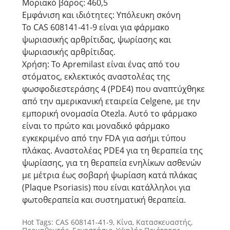
Μοριακό βάρος: 460,5
Εμφάνιση και ιδιότητες: Υπόλευκη σκόνη
Το CAS 608141-41-9 είναι για φάρμακο
ψωριασικής αρθρίτιδας, ψωρίασης και
ψωριασικής αρθρίτιδας.
Χρήση: Το Apremilast είναι ένας από του
στόματος, εκλεκτικός αναστολέας της
φωσφοδιεστεράσης 4 (PDE4) που αναπτύχθηκε
από την αμερικανική εταιρεία Celgene, με την
εμπορική ονομασία Otezla. Αυτό το φάρμακο
είναι το πρώτο και μοναδικό φάρμακο
εγκεκριμένο από την FDA για ασήμι τύπου
πλάκας. Αναστολέας PDE4 για τη θεραπεία της
ψωρίασης, για τη θεραπεία ενηλίκων ασθενών
με μέτρια έως σοβαρή ψωρίαση κατά πλάκας
(Plaque Psoriasis) που είναι κατάλληλοι για
φωτοθεραπεία και συστηματική θεραπεία.
Hot Tags: CAS 608141-41-9, Κίνα, Κατασκευαστής,