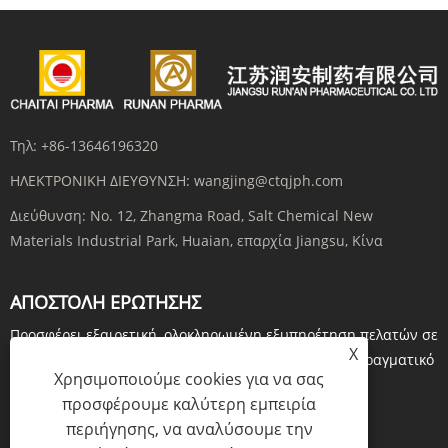
Τηλ:
+86-13646196320
ΗΛΕΚΤΡΟΝΙΚΗ ΔΙΕΥΘΥΝΣΗ:
wangjing@ctqjph.com
Διεύθυνση:
No. 12, Zhangma Road, Salt Chemical New
Materials Industrial Park, Huaian, επαρχία Jiangsu, Κίνα
ΑΠΟΣΤΟΛΉ ΕΡΏΤΗΣΗΣ
Προσφέρει εξαιρετική, ολοκληρωμένη εξυπηρέτηση πελατών σε
X
κάθε βήμα. Πριν παραγγείλετε, κάντε ερωτήσεις σε πραγματικό
Χρησιμοποιούμε cookies για να σας
χρόνο μέσω...
προσφέρουμε καλύτερη εμπειρία
περιήγησης, να αναλύσουμε την
ΕΡΕΥΝΑ ΤΩΡΑ