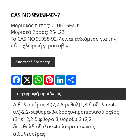
CAS NO.95058-92-7
Μοριακός τύπος: C10H16F2O5
Μοριακό βάρος: 254,23
Το CAS NO.95058-92-7 είναι ενδιάμεσο για την
υδροχλωρική γεμσιταβίνη.
Αποστολή Ερώτησης
Facebook
X
WhatsApp
Pinterest
LinkedIn
Share
περιγραφή προϊόντος
Αιθυλεστέρας 3-(2,2-Διμεθυλ[1,3]διοξολαν-4-
υλ)-2,2-διφθορα-3-υδροξυ-προπιονικού οξέος
(3r,s)-2,2-διφθορο-3-υδροξυ-3-(2,2-
διμεθυλδιοξολαν-4-υλ)προπιονικός
αιθυλεστέρας