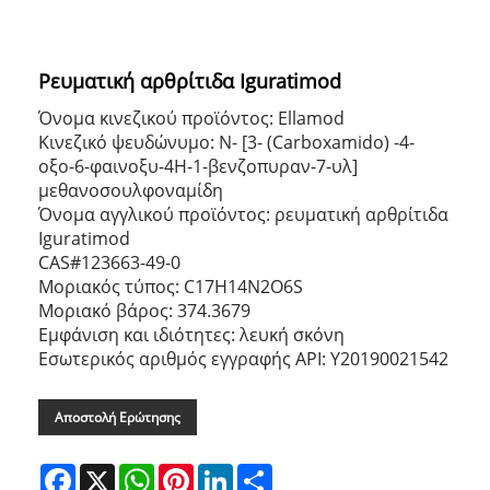
Ρευματική αρθρίτιδα Iguratimod
Όνομα κινεζικού προϊόντος: Ellamod
Κινεζικό ψευδώνυμο: Ν- [3- (Carboxamido) -4-
οξο-6-φαινοξυ-4Η-1-βενζοπυραν-7-υλ]
μεθανοσουλφοναμίδη
Όνομα αγγλικού προϊόντος: ρευματική αρθρίτιδα
Iguratimod
CAS#123663-49-0
Μοριακός τύπος: C17H14N2O6S
Μοριακό βάρος: 374.3679
Εμφάνιση και ιδιότητες: λευκή σκόνη
Εσωτερικός αριθμός εγγραφής API: Y20190021542
Αποστολή Ερώτησης
Facebook
X
WhatsApp
Pinterest
LinkedIn
Share