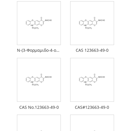
Ν-(3-Φορμαμιδο-4-οξο-6-φαινοξυ-4Η-χρωμεν-7-υλ)μεθανοσουλφοναμίδιο Ν-[7-(Μεθανοσουλφοναμιδο)-4-οξο-6-φαινοξυ-4Η-χρωμεν-3-υλ]φορμαμίδιο
CAS 123663-49-0
CAS No.123663-49-0
CAS#123663-49-0