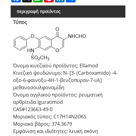
περιγραφή προϊόντος
Τύπος
Όνομα κινεζικού προϊόντος: Ellamod
Κινεζικό ψευδώνυμο: Ν- [3- (Carboxamido) -4-
οξο-6-φαινοξυ-4Η-1-βενζοπυραν-7-υλ]
μεθανοσουλφοναμίδη
Όνομα αγγλικού προϊόντος: ρευματική
αρθρίτιδα Iguratimod
CAS#123663-49-0
Μοριακός τύπος: C17H14N2O6S
Μοριακό βάρος: 374.3679
Εμφάνιση και ιδιότητες: λευκή σκόνη