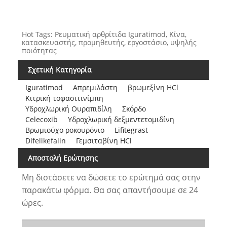
Hot Tags: Ρευματική αρθρίτιδα Iguratimod, Κίνα,
κατασκευαστής, προμηθευτής, εργοστάσιο, υψηλής
ποιότητας
Σχετική Κατηγορία
Iguratimod
Απρεμιλάστη
βρωμεξίνη HCl
Κιτρική τοφασιτινίμπη
Υδροχλωρική Ουραπιδίλη
Σκόρδο
Celecoxib
Υδροχλωρική δεξμεντετομιδίνη
Βρωμιούχο ροκουρόνιο
Lifitegrast
Difelikefalin
Γεμσιταβίνη HCl
Αποστολή Ερώτησης
Μη διστάσετε να δώσετε το ερώτημά σας στην
παρακάτω φόρμα. Θα σας απαντήσουμε σε 24
ώρες.