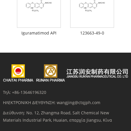
Iguramatimod API
123663-49-0
Τηλ:
+86-13646196320
ΗΛΕΚΤΡΟΝΙΚΗ ΔΙΕΥΘΥΝΣΗ:
wangjing@ctqjph.com
Διεύθυνση:
No. 12, Zhangma Road, Salt Chemical New
Materials Industrial Park, Huaian, επαρχία Jiangsu, Κίνα