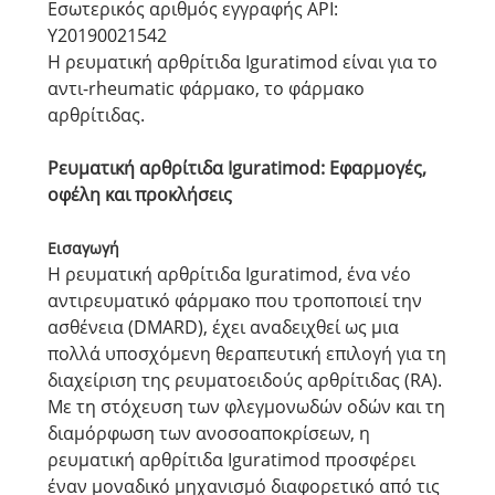
Εσωτερικός αριθμός εγγραφής API:
Y20190021542
Η ρευματική αρθρίτιδα Iguratimod είναι για το
αντι-rheumatic φάρμακο, το φάρμακο
αρθρίτιδας.
Ρευματική αρθρίτιδα Iguratimod: Εφαρμογές,
οφέλη και προκλήσεις
Εισαγωγή
Η ρευματική αρθρίτιδα Iguratimod, ένα νέο
αντιρευματικό φάρμακο που τροποποιεί την
ασθένεια (DMARD), έχει αναδειχθεί ως μια
πολλά υποσχόμενη θεραπευτική επιλογή για τη
διαχείριση της ρευματοειδούς αρθρίτιδας (RA).
Με τη στόχευση των φλεγμονωδών οδών και τη
διαμόρφωση των ανοσοαποκρίσεων, η
ρευματική αρθρίτιδα Iguratimod προσφέρει
έναν μοναδικό μηχανισμό διαφορετικό από τις